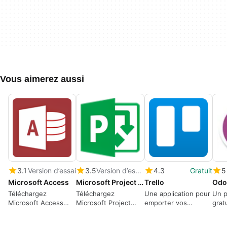
Vous aimerez aussi
3.1
Version d’essai
3.5
Version d’essai
4.3
Gratuit
5
Microsoft Access
Microsoft Project 2013
Trello
Odo
Téléchargez
Téléchargez
Une application pour
Un 
Microsoft Access
Microsoft Project
emporter vos
grat
pour Windows :
2013 : gestion de
dossiers partout
Win
Gestion des
projet simplifiée
S.A.