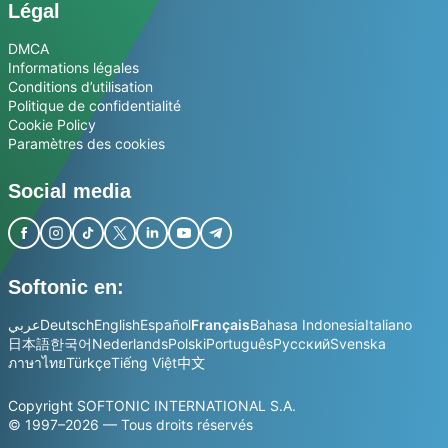
Légal
DMCA
Informations légales
Conditions d’utilisation
Politique de confidentialité
Cookie Policy
Paramètres des cookies
Social media
Softonic en:
عربي
Deutsch
English
Español
Français
Bahasa Indonesia
Italiano
日本語
한국어
Nederlands
Polski
Português
Русский
Svenska
ภาษาไทย
Türkçe
Tiếng Việt
中文
Copyright SOFTONIC INTERNATIONAL S.A.
© 1997–2026 — Tous droits réservés