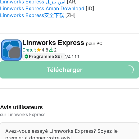
Linnworks Express آمن تنزيل
Linnworks Express Aman Download
Linnworks Express安全下载
Linnworks Express
pour PC
Gratuit
4.8
2
Programme Sûr
V
4.1.1.1
Télécharger
Avis utilisateurs
sur Linnworks Express
Avez-vous essayé Linnworks Express? Soyez le
premier à donner votre avis!